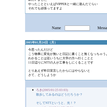
やったことといえばVIPPERと一緒に遊んだぐらい
それでも頑張ってますよ
Name
Mess
2005年01月24日（月）
今思ったんだけど
こう物事に変化が無いと日記に書くこと無くなっちゃう
わかることは近いうちに大学の方へ行くことと
11日辺りにNTTの人が工事をしにくることです
とりあえず昨日宣言したからにはやらないと
さて、どうしようか
ろき(2005/01/25 03:03)
散歩してみるのはどうだろうか？
そしてNTTというと、光！？