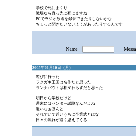
学校で死にまくり
戦場なら真っ先に死にますね
PCでラジオ放送を録音できたりしないかな
ちょっと聞きたいないようがあったりするんです
Name
Mess
2005年01月10日（月）
遊びに行った
ラクガキ王国は名作だと思った
ランナバウトは相変わらずだと思った
明日から学校だけど
週末にはセンター試験なんだよね
近いなぁほんと
それでいて近いうちに卒業式とはな
日々の流れが速く思えてくる