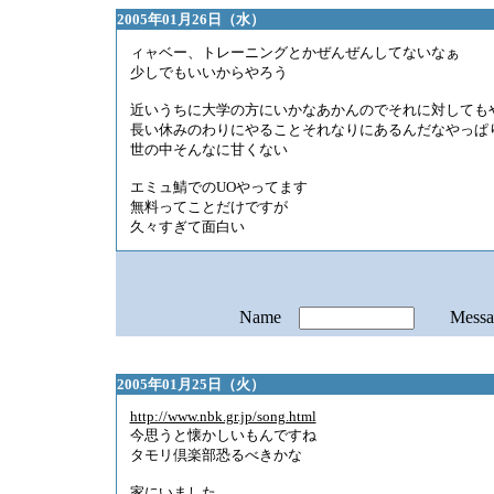
2005年01月26日（水）
ィャベー、トレーニングとかぜんぜんしてないなぁ
少しでもいいからやろう
近いうちに大学の方にいかなあかんのでそれに対しても
長い休みのわりにやることそれなりにあるんだなやっぱ
世の中そんなに甘くない
エミュ鯖でのUOやってます
無料ってことだけですが
久々すぎて面白い
Name
Mess
2005年01月25日（火）
http://www.nbk.gr.jp/song.html
今思うと懐かしいもんですね
タモリ倶楽部恐るべきかな
家にいました