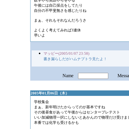
数学やら英語やらをやる
午後には自己採点をしてたり
自分の不甲斐無さを感じたりね
まぁ、それもそれなんだろうさ
よくよく考えてみれば3連休
早いよ
マッピー(2005/01/07 23:58)
書き漏らしだがハムナプトラ見たよ！
Name
Mess
2005年01月06日（木）
学校集会
まぁ、新年明けたからってのが基本ですね
その後昼食があって午後からはセンタープレテスト
いい加減物理一択にしないとあかんので物理だけ受けま
本番では化学も受けるかも