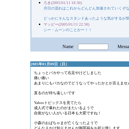
ろき(2005/01/11 18:30)
月日の流れはこれからどんどん加速されていくぞ
どっかにそんなスタンドあったような気がするが
マッピー(2005/01/11 22:58)
シー・ムーンのことかー！！
Name
Mess
2005年01月09日（日）
ちょっとバカやって右足やけどしました
痛い痛い
あまりにもバカなのでどうなってやったかとか言えませ
直るのが待ち遠しいです
Yahooトピックスを見てたら
成人式で暴れたのがまたいるようで
自覚がない人がいる日本も大変ですね！
小森のおばちゃまが亡くなったようで
どんな人かは知りませんが御冥福をお祈り致します