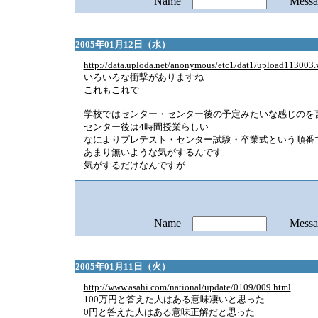
Name
Mess
2005年01月12日（水）
http://data.uploda.net/anonymous/etc1/dat1/upload113003
いろいろな衝撃がありますね
これもこれで
学校ではセンター・センター後の予定みたいな感じのを
センター後は4時間授業らしい
なによりプレテスト・センター試験・卒業式という順番
あまり無いような気がするんです
気がするだけなんですが
Name
Mess
2005年01月11日（火）
http://www.asahi.com/national/update/0109/009.html
100万円と答えた人はある意味凄いと思った
0円と答えた人はある意味正解だと思った