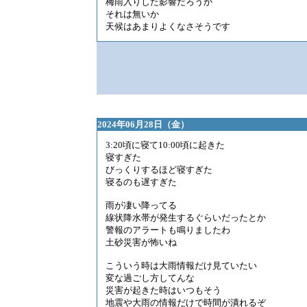
梅雨入りした影響だろうか
それは無いか
天候はあまりよくなさそうです
2024年06月28日（金）
3:20頃に寝て10:00頃に起きた
寝すぎた
びっくりするほど寝すぎた
寝るのも遅すぎた
雨が凄い降ってる
線状降水帯が発生するぐらいだったとか
警報のアラートも鳴りましたわ
土砂災害が怖いね
こういう時は大雨情報だけ見ていたい
変な過ごし方してんな
災害が起きた時はいつもそう
地震や大雨の情報だけで時間が潰れるぞ