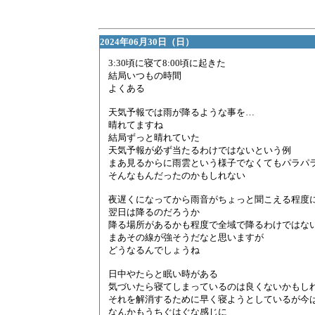
2024年06月30日（日）
3:30頃に寝て8:00頃に起きた
結局いつもの時間
よくある
天気予報では雨が降るような事を…
晴れてますね
結局ずっと晴れていた
天気予報が必ず当たるわけではないという例
まあ見るからに雨雲という様子でなくてもパラパ
そんなもんだったのかもしれない
夜遅くになってから雨音がちょっと聞こえる程度
翌日は降るのだろうか
降る場所があるかも程度で全域で降るわけではな
まあその線が強そうだなと思いますが
どうなるんでしょうね
日中やたらと眠い時がある
気づいたら寝てしまっているのは良くないかもし
それを解消するために早く寝ようとしているが今
なんかもうちぐはぐな感じに