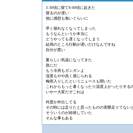
3:30頃に寝て8:00頃に起きた
寝るのが遅い
他に感想も無いぐらいに
早く寝れなくなってしまった
もうなんというか本当に
どうやっても遅くなってしまう
結局のところ行動が遅いだけなんですね
自分が悪い
夏らしい気温になってきた
急にだ
もう冷房もガンガンよ
湿度もやや高く感じられる
梅雨入りしたというニュースも聞いた
これからもっと暑くなったり湿度上がったりする
いやー大変だぞこれは
何度か外出してる
その時には足りたと思ったものの実際足りてない
そういうのが頻発していた
そんな事もある