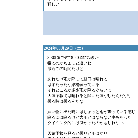
難しい
2024年06月29日（土）
3:30頃に寝て8:20頃に起きた
寝るのがちょっと遅いね
最近この時間だけど
あれだけ雨が降って翌日は晴れる
はずだったが結構曇っている
それどころか多少雨が降るぐらいに
天気予報では晴れると聞いた気がしたんだがな
曇る時は曇るんだな
買い物に出た時にはちょっと雨が降っている感じ
降るには降るけど大雨とはならない事もあった
タイミング的には良かったのかもしれない
天気予報を見ると曇りと雨ばかり