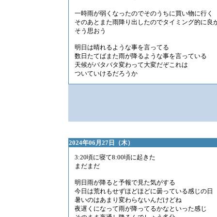
一時雨が弱くなったのでそのうちに買い物に行く
そのあとまた雨降り出したのでタイミング的に良
そう思おう
明日は晴れるような事を言ってる
数日たてばまた雨が降るような事を言っている
天候がバタバタ変わって大変だぞこれは
ついていけるだろうか
2024年06月27日（木）
3:20頃に寝て8:00頃に起きた
まだまだ
明日雨が降ると予報で見た気がする
今日は荒れもせずほどほどに曇っている感じの日
暑いのはあまり変わらないんだけどね
夜遅くになって雨が降ってるかなといった感じ