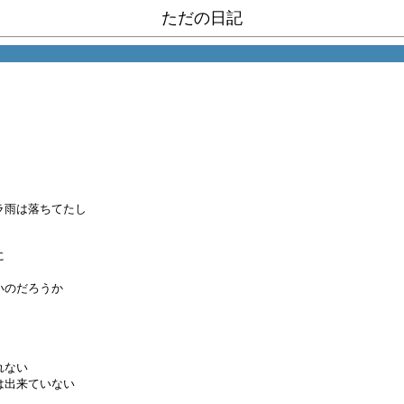
ただの日記
ラ雨は落ちてたし
に
いのだろうか
れない
は出来ていない