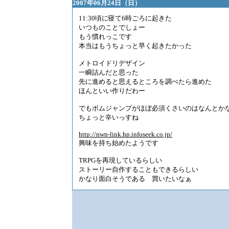
2007年06月24日（日）
11:30頃に寝て6時ごろに起きた
いつものことでしょー
もう慣れっこです
本当はもうちょっと早く起きたかった
メトロイドリデザイン
一瞬詰んだと思った
先に進めると思えるところを調べたら進めた
ほんといい作りだわー
でもボムジャンプがほぼ必須くさいのはなんとか
ちょっと辛いっすね
http://nwn-link.hp.infoseek.co.jp/
興味を持ち始めたようです
TRPGを再現しているらしい
ストーリー自作することもできるらしい
かなり面白そうである 買いたいなぁ