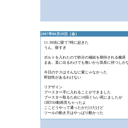
2007年06月29日（金）
11:30頃に寝て7時に起きた
うん、寝すぎ
ボルトを入れたので鉄分の補給を期待される糠床
まあ、直に出るわけでも無いから気長に待つしか
今日のナスはそんなに紫じゃなかった
即効性があるわけない
リデザイン
ブースター手に入れることができました
ブースター取るために10回ぐらい死にましたが
1回TAS動画見ちゃったよ
ここどうやって通ったかだけだけど
ツールの動き方はやっぱり酷かった