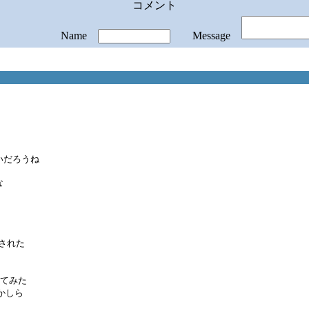
コメント
Name
Message
いだろうね
な
された
べてみた
かしら