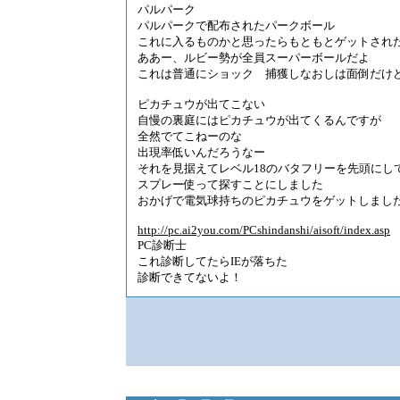
パルパーク
パルパークで配布されたパークボール
これに入るものかと思ったらもともとゲットされ
ああー、ルビー勢が全員スーパーボールだよ
これは普通にショック 捕獲しなおしは面倒だけ
ピカチュウが出てこない
自慢の裏庭にはピカチュウが出てくるんですが
全然でてこねーのな
出現率低いんだろうなー
それを見据えてレベル18のバタフリーを先頭にし
スプレー使って探すことにしました
おかげで電気球持ちのピカチュウをゲットしまし
http://pc.ai2you.com/PCshindanshi/aisoft/index.asp
PC診断士
これ診断してたらIEが落ちた
診断できてないよ！