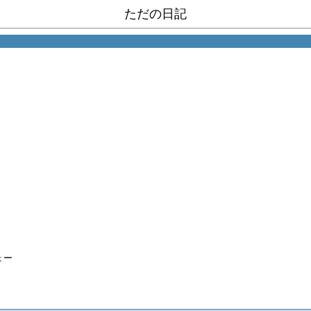
ただの日記
ょー