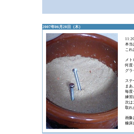
2007年06月28日（木）
11:
本当
これ
メト
何度
グラ
ステ
まあ
毎度
練習
次は
取れ
画像
糠床