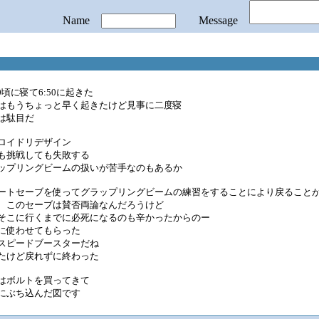
Name
Message
20頃に寝て6:50に起きた
はもうちょっと早く起きたけど見事に二度寝
は駄目だ
ロイドリデザイン
も挑戦しても失敗する
ップリングビームの扱いが苦手なのもあるか
ートセーブを使ってグラップリングビームの練習をすることにより戻ること
、このセーブは賛否両論なんだろうけど
そこに行くまでに必死になるのも辛かったからのー
に使わせてもらった
スピードブースターだね
たけど戻れずに終わった
はボルトを買ってきて
にぶち込んだ図です