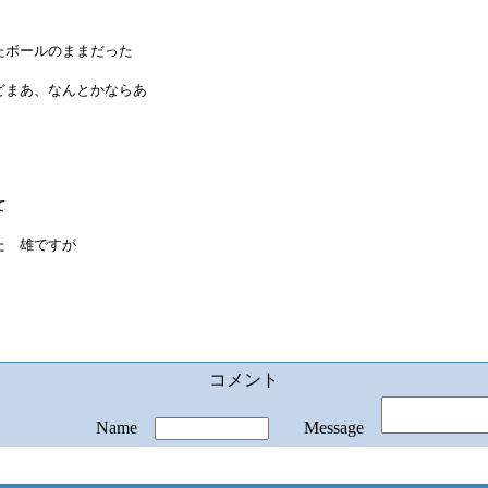
たボールのままだった
どまあ、なんとかならあ
て
た 雄ですが
コメント
Name
Message