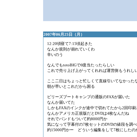
2007年06月25日（月）
12:20頃寝て7:15頃起きた
なんか規則が崩れていくわ
辛いのう
なんでもtotoBIGで6億当たったらしい
これで売り上げ上がってくれれば運営側もうれし
ここ二日はちょっと忙しくて直線引いてなかった
朝が早いとこれだから困る
ビリーズブートキャンプの通販のFAXが届いた
なんか届いてた
しかもFAXのインクが途中で切れてたから2回印刷
なんかアメリカ正規版だとDVDは4枚なんだね
それでバンドもついて約8000円か
気になって字幕付の7枚セットのDVDの値段を調
約15000円かー どういう編集をして7枚にしたの