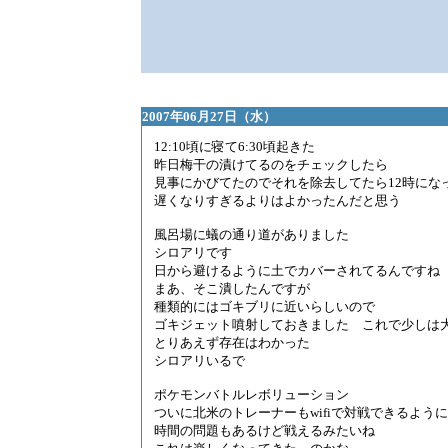
2007年06月27日（水）
12:10頃に寝て6:30頃起きた
昨日梅干の漬けてるのをチェックしたら
見事にかびてたのでそれを除去してたら12時にな
遅くなりすぎるよりはよかったんだと思う
風呂場に蟻の通り道がありました
シロアリです
日から避けるように土でカバーされてるんですね
まあ、そこ潰したんですが
種類的にはゴキブリに近いらしいので
ゴキジェット噴射しておきました これで少しは
とりあえず存在はわかった
シロアリいるで
ポケモンバトルレボリューション
ついに北米のトレーナーもwifiで対戦できるよう
時間の問題もあるけど戦えるみたいね