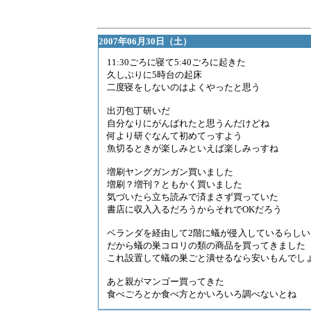
2007年06月30日（土）
11:30ごろに寝て5:40ごろに起きた
久しぶりに5時台の起床
二度寝をしないのはよくやったと思う
出刃包丁研いだ
自分なりにがんばれたと思うんだけどね
何より研ぐなんて初めてっすよう
魚切るときが楽しみといえば楽しみっすね
増刷ヤングガンガン買いました
増刷？増刊？ともかく買いました
気づいたら立ち読みで済まさず買っていた
書店に収入入るだろうからそれでOKだろう
ベランダを経由して2階に蟻が侵入しているらしい
だから蟻の巣コロリの類の商品を買ってきました
これ設置して蟻の巣ごと潰せるなら安いもんでし
あと親がマンゴー買ってきた
食べごろとか食べ方とかいろいろ調べないとね