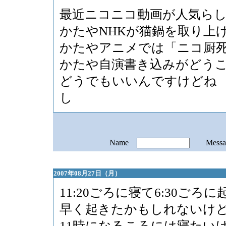
最近ニコニコ動画が人気ら
かたやNHKが猫鍋を取り上
かたやアニメでは「ニコ厨
かたや自演書き込みがどう
どうでもいいんですけどね
し
Name
Mess
2007年08月27日（月）
11:20ごろに寝て6:30ごろ
早く起きたかもしれないけ
11時になるころには寝たい