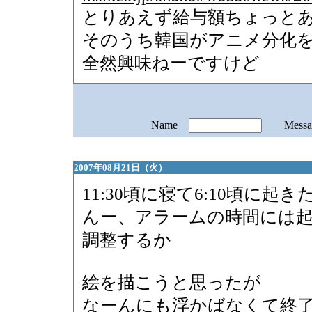
とりあえず給与額ちょっと
そのうち韓国がアニメ分化
全然興味ねーですけど
Name
Mess
2007年08月21日（火）
11:30頃に寝て6:10頃に起き
んー、アラームの時間には
調整するか
絵を描こうと思ったが
なーんにも浮かばなくて終