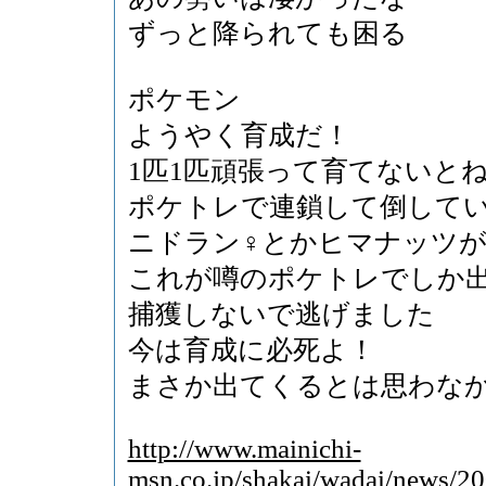
ずっと降られても困る
ポケモン
ようやく育成だ！
1匹1匹頑張って育てないと
ポケトレで連鎖して倒して
ニドラン♀とかヒマナッツ
これが噂のポケトレでしか
捕獲しないで逃げました
今は育成に必死よ！
まさか出てくるとは思わな
http://www.mainichi-
msn.co.jp/shakai/wadai/news/