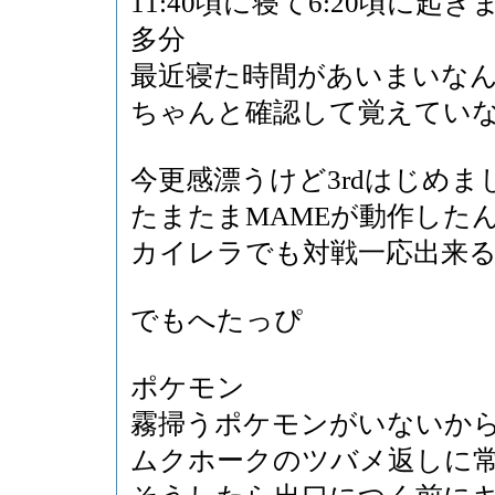
11:40頃に寝て6:20頃に起き
多分
最近寝た時間があいまいな
ちゃんと確認して覚えてい
今更感漂うけど3rdはじめま
たまたまMAMEが動作した
カイレラでも対戦一応出来
でもへたっぴ
ポケモン
霧掃うポケモンがいないか
ムクホークのツバメ返しに