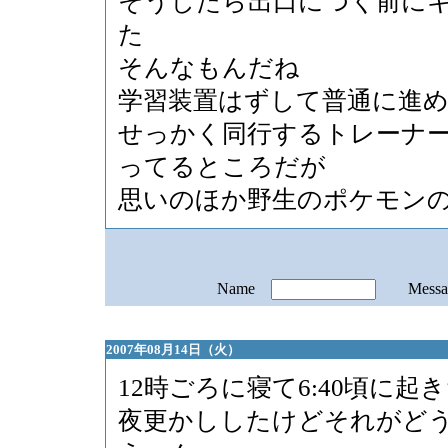
そうしたら出口につく前に
た
そんなもんだね
学習装置はずして普通に進
せっかく同行するトレーナ
ってるところだが
思いのほか野生のポケモン
Name
Mess
2007年08月14日（火）
12時ごろに寝て6:40頃に起
夜更かししたけどそれがど