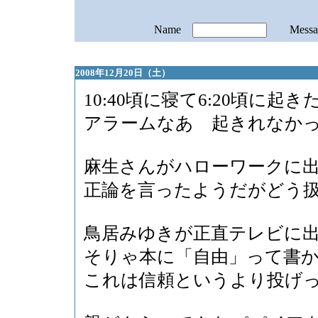
Name
Mess
2008年12月20日（土）
10:40頃に寝て6:20頃に起き
アラームなあ 起きれなか
麻生さんがハローワークに
正論を言ったようだがどう
鳥居みゆきが正直テレビに
そりゃ本に「自由」って書
これは信頼というより投げ