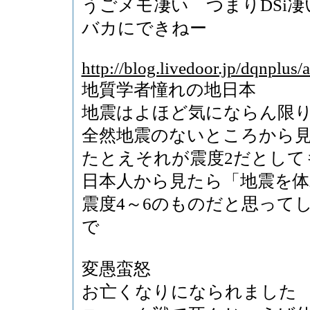
うごメモ凄い つまりDSi凄
バカにできねー
http://blog.livedoor.jp/dqnplus
地質学者憧れの地日本
地震はよほど気にならん限
全然地震のないところから
たとえそれが震度2だとして
日本人から見たら「地震を
震度4～6のものだと思って
で
変愚蛮怒
お亡くなりになられました