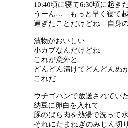
10:40頃に寝て6:30頃に起き
うーん… もっと早く寝て
過ぎたことだけどね 自身
漬物がおいしい
小カブなんだけどね
これが意外と
どんどん漬けてどんどんぬ
これだ
ウチゴハンで放送されてい
納豆に卵白を入れて
豚のばら肉を熱湯で洗って
それにたまねぎのみじん切