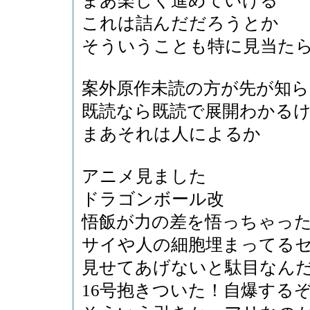
まあ楽しく進めていける
これは詰んだだろうとか
そういうことも特に見当た
案外原作未読の方が先が知
既読なら既読で展開わかる
まあそれは人によるか
アニメ見ました
ドラゴンボール改
悟飯が力の差を悟っちゃっ
サイや人の細胞埋まってる
見せてあげないと駄目なん
16号抱きついた！自爆する