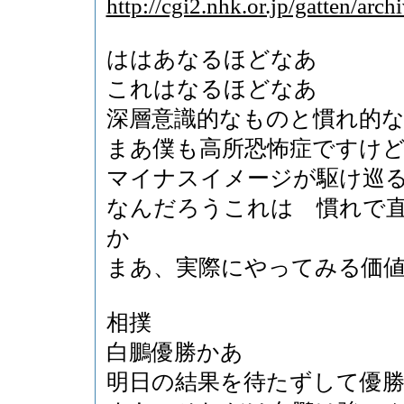
http://cgi2.nhk.or.jp/gatten/ar
ははあなるほどなあ
これはなるほどなあ
深層意識的なものと慣れ的
まあ僕も高所恐怖症ですけ
マイナスイメージが駆け巡
なんだろうこれは 慣れで
か
まあ、実際にやってみる価
相撲
白鵬優勝かあ
明日の結果を待たずして優